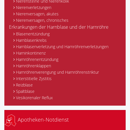
Nierensteine und Nierenkolik
Nierenverletzungen
Nierenversagen, akutes
Nierenversagen, chronisches
Erkrankungen der Harnblase und der Harnröhre
Blasenentzündung
Harnblasenkrebs
Harnblasenverletzung und Harnröhrenverletzungen
Harninkontinenz
Harnröhrenentzündung
Harnröhrenklappen
Harnröhrenverengung und Harnröhrenstriktur
Interstitielle Zystitis
Reizblase
Spaltblase
Vesikorenaler Reflux
Apotheken-Notdienst